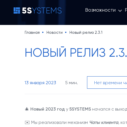
Возможности
Строка
Главная
Новости
Новый релиз 2.3.1
Основная
навигации
5S AUTO
НОВЫЙ РЕЛИЗ 2.3.
навигация
5S LINK
Основная
13 января 2023
5 мин.
Нет времени ч
Цены
навигация
Уроки по 5S AUTO
(доп)
🎄
Новый 2023 год
у
5SYSTEMS
начался с выхо
База знаний
✉️ Мы реализовали механизм
Чаты клиента
, к