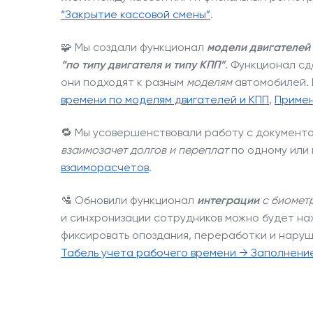
“Закрытие кассовой смены”
.
🧩 Мы создали функционал
модели двигателей
“по типу двигателя и типу КПП”
. Функционал сд
они подходят к разным
моделям
автомобилей.
времени по моделям двигателей и КПП
,
Примен
🔁 Мы усовершенствовали работу с документ
взаимозачет долгов и переплат
по одному или 
взаиморасчетов
.
🛂 Обновили функционал
интеграции
с биометр
и синхронизации сотрудников можно будет на
фиксировать опоздания, переработки и нару
Табель учета рабочего времени → Заполнение