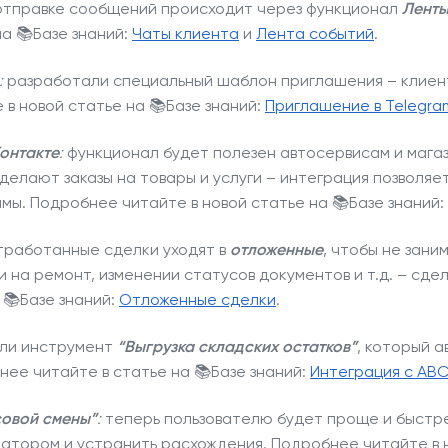
отправке сообщений происходит через функционал
Ленты
а 📚Базе знаний:
Чаты клиента
и
Лента событий
.
:
разработали специальный шаблон приглашения – клиен
в новой статье на 📚Базе знаний:
Приглашение в Telegra
онтакте
:
функционал будет полезен автосервисам и магаз
елают заказы на товары и услуги – интеграция позволяет
ммы.
Подробнее читайте в новой статье на 📚Базе знаний:
 отработанные сделки уходят в
отложенные
, чтобы не зани
и на ремонт, изменении статусов документов и т.д. – сд
 📚Базе знаний:
Отложенные сделки
.
ли инструмент
“Выгрузка складских остатков”
, который а
ее читайте в статье на 📚Базе знаний:
Интеграция с ABC
совой смены”
:
теперь пользователю будет проще и быстре
ратором и устранить расхождения.
Подробнее читайте в н