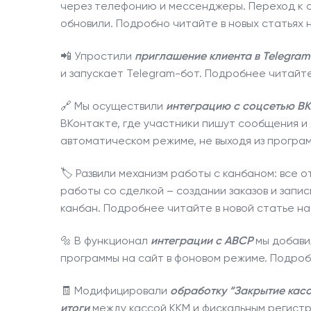
через телефонию и мессенджеры. Переход к 
Кейсы
обновили.
Подробно читайте в новых статьях н
Новости
📲 Упростили
приглашение клиента в Telegram
и запускает Telegram-бот.
Подробнее читайте 
О компании
🔗 Мы осуществили
интеграцию с соцсетью ВК
Наши клиенты
ВКонтакте, где участники пишут сообщения и д
автоматическом режиме, не выходя из програ
Контакты
🏷️ Развили механизм работы с канбаном: все
работы со сделкой – создании заказов и запис
канбан.
Подробнее читайте в новой статье на
🔩 В функционал
интеграции с ABCP
мы добави
программы на сайт в фоновом режиме.
Подробн
🧾 Модифицировали
обработку “Закрытие кас
итоги
между кассой ККМ и фискальным регист