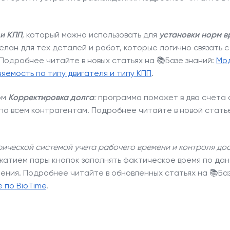
 и КПП
, который можно использовать для
установки норм в
елан для тех деталей и работ, которые логично связать с
Подробнее читайте в новых статьях на 📚Базе знаний:
Мод
яемость по типу двигателя и типу КПП
.
ом
Корректировка долга
:
программа поможет в два счета с
по всем контрагентам.
Подробнее читайте в новой статье
ической системой учета рабочего времени и контроля до
жатием пары кнопок заполнять фактическое время по дан
шения.
Подробнее читайте в обновленных статьях на 📚Ба
 по BioTime
.