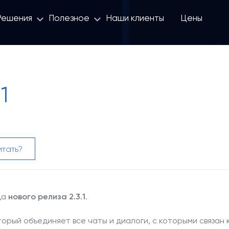
Решения
Полезное
Наши клиенты
Цены
8 800 100 
1
итать?
да
нового релиза 2.3.1
.
оторый объединяет все чаты и диалоги, с которыми связа