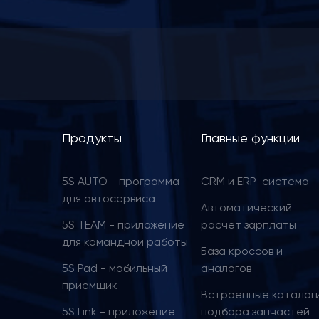
Menu
Продукты
Главные функции
footer
5S AUTO - программа
CRM и ERP-cистема
для автосервиса
Автоматический
5S TEAM - приложение
расчет зарплаты
для командной работы
База кроссов и
5S Pad - мобильный
аналогов
приемщик
Встроенные каталог
5S Link - приложение
подбора запчастей