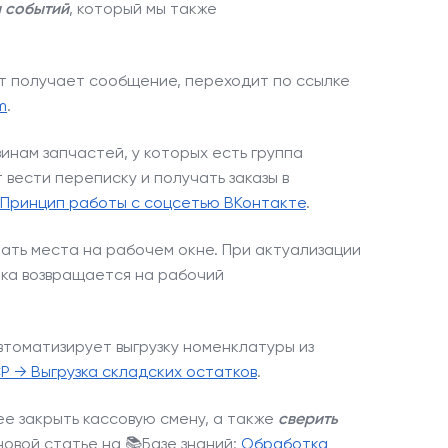
 событий
, который мы также
т получает сообщение, переходит по ссылке
m
.
инам запчастей, у которых есть группа
 вести переписку и получать заказы в
Принцип работы с соцсетью ВКонтакте
.
мать места на рабочем окне. При актуализации
елка возвращается на рабочий
втоматизирует выгрузку номенклатуры из
P → Выгрузка складских остатков
.
е закрыть кассовую смену, а также
сверить
овой статье на 📚Базе знаний:
Обработка