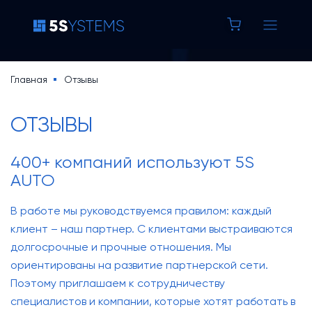
8 800 100 37 42
Строка
Главная
Отзывы
Основная
навигации
5S AUTO
ОТЗЫВЫ
навигация
5S LINK
400+ компаний используют 5S
AUTO
Основная
Цены
В работе мы руководствуемся правилом: каждый
навигация
Уроки по 5S AUTO
клиент – наш партнер. С клиентами выстраиваются
(доп)
долгосрочные и прочные отношения. Мы
База знаний
ориентированы на развитие партнерской сети.
Кейсы
Поэтому приглашаем к сотрудничеству
Новости
специалистов и компании, которые хотят работать в