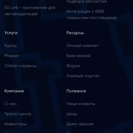
подбора запчастей
продажи работ к запчастям один к одному. И
5S Link - приложение для
работаем с очень высокой средней наценкой по
Интеграция с WEB
автовладельцев
сервисами поставщиков
запчастям – она колеблется от 60 до 70%. Во
многом это все заслуга именно программного
Услуги
Ресурсы
решения, которое очень сильно освободило наших
мастеров. Поэтому наши рекомендации "5
Курсы
Личный кабинет
СИСТЕМам"!"
Маркет
База знаний
Полный отзыв смотрите на
видео
.
Online-сервисы
Форум
Учебный портал
Компания
Полезное
О нас
Наши клиенты
Пресс-центр
Цены
Инвесторы
Демо-версия