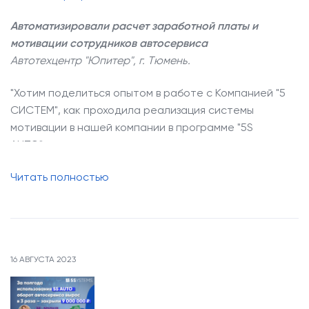
Автоматизировали расчет заработной платы и
мотивации сотрудников автосервиса
Автотехцентр "Юпитер", г. Тюмень.
"Хотим поделиться опытом в работе с Компанией "5
СИСТЕМ", как проходила реализация системы
мотивации в нашей компании в программе "5
S
AUTO",
как определили нужные для расчета
показатели и почему выбрали эти данные.
Читать полностью
Первое и самое важное правило –
невозможно
автоматизировать хаос!
Вы должны понимать, какова будет формула
расчета KPI: какие данные нужны и откуда
16 АВГУСТА 2023
берутся. А главное, зачем нужно учитывать именно
эти показатели.