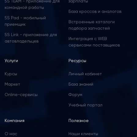
5S TEAM - приложение для
зарплаты
командной работы
База кроссов и аналогов
5S Pad - мобильный
Встроенные каталоги
приемщик
подбора запчастей
5S Link - приложение для
Интеграция с WEB
автовладельцев
сервисами поставщиков
Услуги
Ресурсы
Курсы
Личный кабинет
Маркет
База знаний
Online-сервисы
Форум
Учебный портал
Компания
Полезное
О нас
Наши клиенты