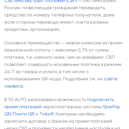
Система быстрых платежей (СБП)
— система Банка
России, позволяющая гражданам переводить
средства по номеру телефона получателя, даже
если стороны перевода имеют счета в разных
кредитных организациях.
Основное преимущество – низкая комиссия за прием
безналичной оплаты – максимум 0,7% от суммы
платежа, т.е. намного ниже, чем за эквайринг. СБП
позволяет совершать мгновенные платежи в режиме
24/7 за товары и услуги, в том числе с
использованием QR-кода. Подробнее см. на
сайте
сервиса
.
В 5S AUTO реализована возможность
подключить
прием платежей
через платежные системы
SberPay
QR/Плати QR
и
Tinkoff
. Компании необходимо
заключить договор с банком на прием платежей
через СБП и произвести необходимые настройки на