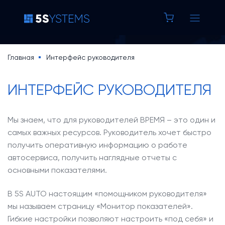
8 800 100 37 42
Строка
Главная
Интерфейс руководителя
Основная
навигации
5S AUTO
ИНТЕРФЕЙС РУКОВОДИТЕЛЯ
навигация
5S LINK
Мы знаем, что для руководителей ВРЕМЯ – это один и
самых важных ресурсов. Руководитель хочет быстро
Основная
Цены
получить оперативную информацию о работе
навигация
автосервиса, получить наглядные отчеты с
Уроки по 5S AUTO
основными показателями.
(доп)
База знаний
В 5
S
AUTO
настоящим «помощником руководителя»
Кейсы
мы называем страницу «Монитор показателей».
Новости
Гибкие настройки позволяют настроить «под себя» и