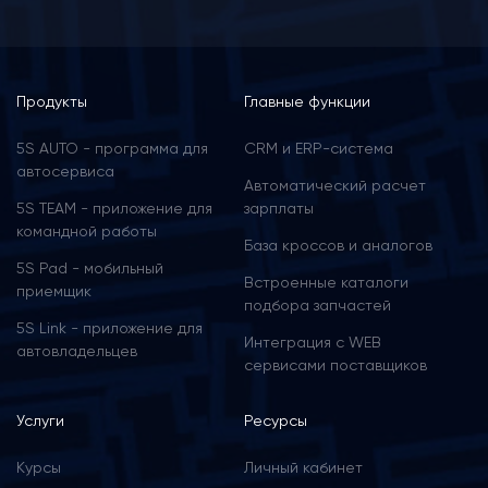
Menu
Продукты
Главные функции
footer
5S AUTO - программа для
CRM и ERP-cистема
автосервиса
Автоматический расчет
5S TEAM - приложение для
зарплаты
командной работы
База кроссов и аналогов
5S Pad - мобильный
Встроенные каталоги
приемщик
подбора запчастей
5S Link - приложение для
Интеграция с WEB
автовладельцев
сервисами поставщиков
Услуги
Ресурсы
Курсы
Личный кабинет