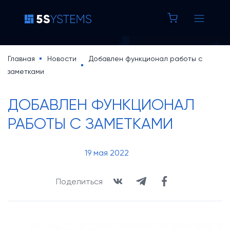
8 800 100 37 42
Строка
Главная
Новости
Добавлен функционал работы с
заметками
Основная
навигации
5S AUTO
навигация
ДОБАВЛЕН ФУНКЦИОНАЛ
5S LINK
РАБОТЫ С ЗАМЕТКАМИ
Основная
Цены
19 мая 2022
навигация
Уроки по 5S AUTO
(доп)
Поделиться
База знаний
Кейсы
Новости