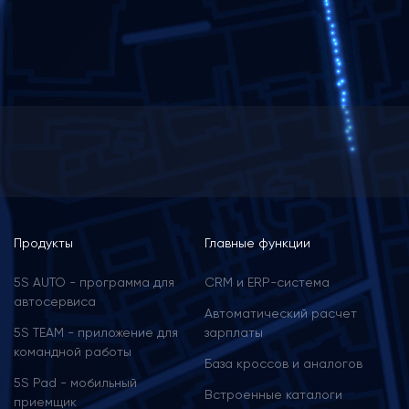
О компании
Наши клиенты
Контакты
Задать
вопрос
Menu
Продукты
Главные функции
footer
5S AUTO - программа для
CRM и ERP-cистема
автосервиса
Автоматический расчет
5S TEAM - приложение для
зарплаты
командной работы
База кроссов и аналогов
5S Pad - мобильный
Встроенные каталоги
приемщик