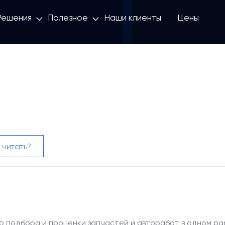
Решения
Полезное
Наши клиенты
Цены
8 800 100 
 читать?
 подбора и проценки запчастей и авторабот в одном ра