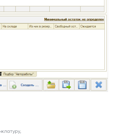
нклатуру,