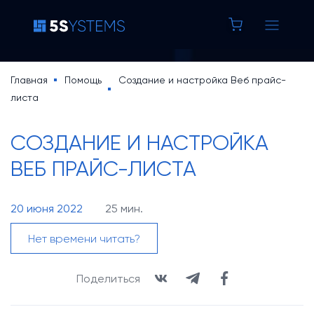
8 800 100 37 42
Строка
Главная
Помощь
Создание и настройка Веб прайс-
листа
Основная
навигации
5S AUTO
навигация
СОЗДАНИЕ И НАСТРОЙКА
5S LINK
ВЕБ ПРАЙС-ЛИСТА
Основная
Цены
20 июня 2022
25 мин.
навигация
Уроки по 5S AUTO
Нет времени читать?
(доп)
База знаний
Кейсы
Поделиться
Новости