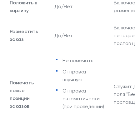
Положить в
Включает 
Да/Нет
корзину
размещени
Включает 
Разместить
Да/Нет
непосредс
заказ
поставщик
Не помечать
Отправка
вручную
Помечать
Служит дл
новые
Отправка
поля "Веб 
позиции
автоматически
поставщик
заказов
(при проведении)