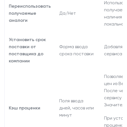
Использов
Переиспользовать
получаемы
получаемые
Да/Нет
наличия н
аналоги
локально 
Установить срок
поставки от
Форма ввода
Добавляет
поставщика до
срока поставки
сервиса
компании
Позволяет
цен из Ве
После чег
сервису з
Поля ввода
Значитель
Кэш проценки
дней, часов или
минут
При устан
проценки 