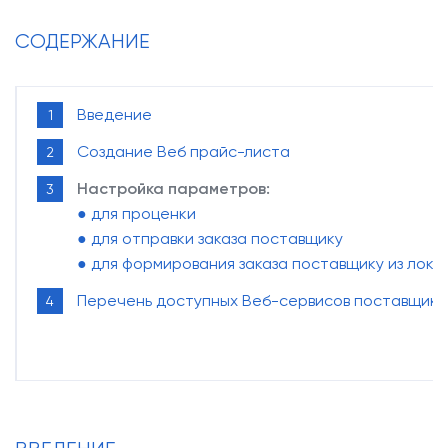
О компании
СОДЕРЖАНИЕ
Наши клиенты
Контакты
Введение
Создание Веб прайс-листа
Задать
Настройка параметров:
вопрос
● для проценки
● для отправки заказа поставщику
● для формирования заказа поставщику из лока
Перечень доступных Веб-сервисов поставщико