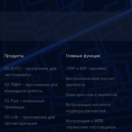
Menu
Продукты
Главные функции
footer
5S AUTO - программа для
CRM и ERP-cистема
автосервиса
Автоматический расчет
5S TEAM - приложение для
зарплаты
командной работы
База кроссов и аналогов
5S Pad - мобильный
Встроенные каталоги
приемщик
подбора запчастей
5S Link - приложение для
Интеграция с WEB
автовладельцев
сервисами поставщиков