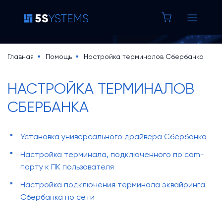
8 800 100 37 42
Строка
Главная
Помощь
Настройка терминалов Сбербанка
Основная
навигации
5S AUTO
НАСТРОЙКА ТЕРМИНАЛОВ
навигация
СБЕРБАНКА
5S LINK
Основная
Установка универсального драйвера Сбербанка
Цены
навигация
Настройка терминала, подключенного по com-
Уроки по 5S AUTO
порту к ПК пользователя
(доп)
База знаний
Настройка подключения терминала эквайринга
Кейсы
Сбербанка по сети
Новости