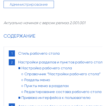
Администрирование
О компании
Наши клиенты
Актуально
начиная с версии релиза
2.001.001
Контакты
СОДЕРЖАНИЕ
Задать
вопрос
Стиль рабочего стола
Настройки разделов и пунктов рабочего стола
■ Настройка рабочего стола
○ Справочник “Настройки рабочего стола”
○ Разделы меню
○ Пункты меню в разделах
○ Редактирование состава рабочего стола
■ Привязка интерфейса к пользователю