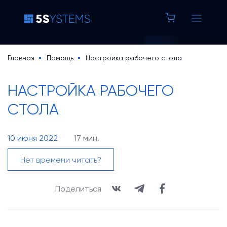
8 800 100 37 42
Строка
Главная
Помощь
Настройка рабочего стола
Основная
навигации
5S AUTO
НАСТРОЙКА РАБОЧЕГО
навигация
СТОЛА
5S LINK
Основная
10 июня 2022
17 мин.
Цены
навигация
Нет времени читать?
Уроки по 5S AUTO
(доп)
База знаний
Поделиться
Кейсы
Новости