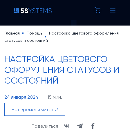
8 800 100 37 42
Строка
Главная
Помощь
Настройка цветового оформления
статусов и состояний
Основная
навигации
5S AUTO
навигация
НАСТРОЙКА ЦВЕТОВОГО
5S LINK
ОФОРМЛЕНИЯ СТАТУСОВ И
СОСТОЯНИЙ
Основная
Цены
навигация
Уроки по 5S AUTO
24 января 2024
15 мин.
(доп)
База знаний
Нет времени читать?
Кейсы
Новости
Поделиться