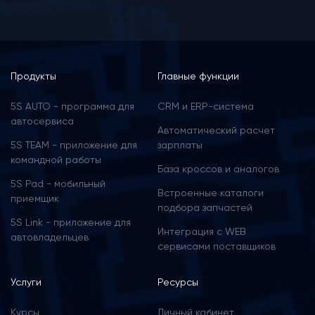
Menu
Продукты
Главные функции
footer
5S AUTO - программа для
CRM и ERP-cистема
автосервиса
Автоматический расчет
5S TEAM - приложение для
зарплаты
командной работы
База кроссов и аналогов
5S Pad - мобильный
Встроенные каталоги
приемщик
подбора запчастей
5S Link - приложение для
Интеграция с WEB
автовладельцев
сервисами поставщиков
Услуги
Ресурсы
Курсы
Личный кабинет